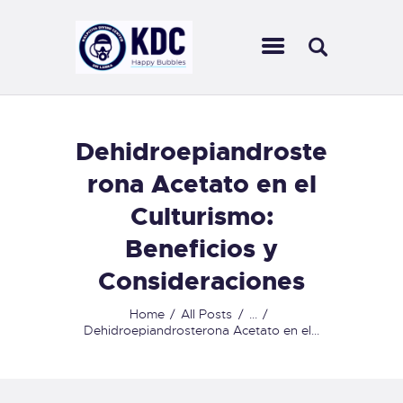
KALPITIYA DIVING CENTER
Ultimate diving experience in Sri Lankan waters
HOME
Dehidroepiandroste
ABOUT US
rona Acetato en el
CENTERS
Culturismo:
SCUBA DIVING
OUR COURSES
Beneficios y
ACTIVITIES
Consideraciones
OUR SERVICES
CONTACT US
Home
All Posts
...
Dehidroepiandrosterona Acetato en el...